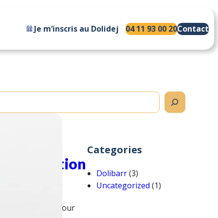
Je m’inscris au Dolidej
04 11 93 00 20
Contact
 et
Categories
votre gestion
Dolibarr
(3)
Uncategorized
(1)
ance stratégique pour