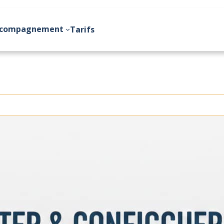
compagnement
Tarifs
février 25, 2026
Guide : Comment débuter
configurer Dolibarr pour 
de PME ?
Le choix d’un outil de gestion est d’une import