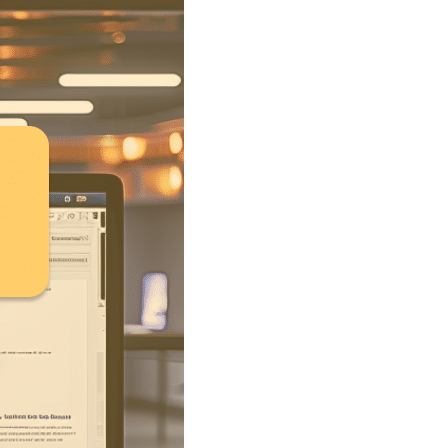
our les indépendants et
mparaison avec
 pour votre activité.