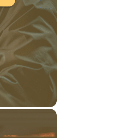
’un CRM/ERP