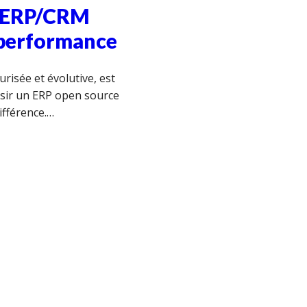
r ERP/CRM
e performance
urisée et évolutive, est
oisir un ERP open source
ifférence.…