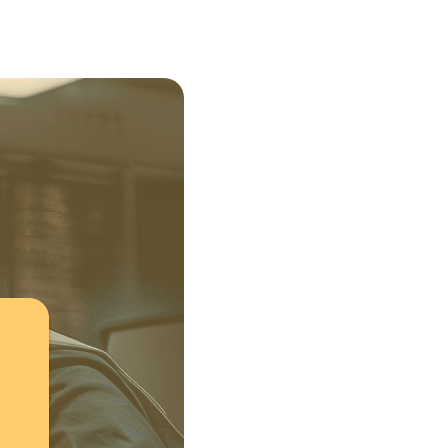
olibarr est l’un des
é par des milliers
ciales, comptables et