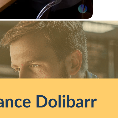
février 4, 2025
Assistance Dolibarr
Pourquoi opter pour une assistance Dolibarr ? D
ERP/CRM open-source les plus populaires, utilis
d’entreprises pour gérer leurs activités commer
administratives. Cependant,…
Lire la suite