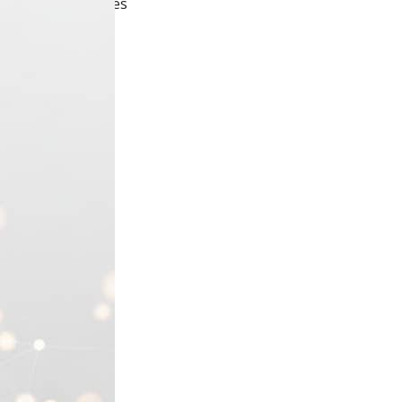
res coûteuses et les
 Dolibarr ERP &…