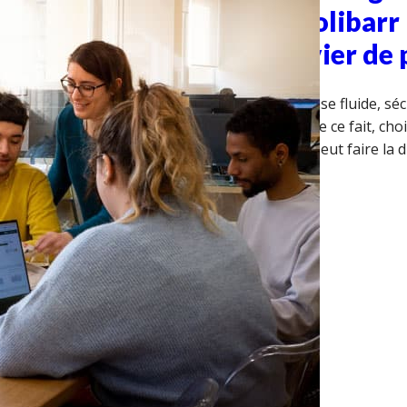
gestion dédiée à Dolibar
pour en faire un levier d
Aujourd’hui, une gestion d’entreprise fluide, séc
primordiale pour une entreprise, de ce fait, ch
comme Dolibarr pour y répondre peut faire la d
Lire la suite