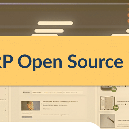
Open Source
Découvrez Dolibarr, le CRM open source idéal p
les entreprises. Apprenez ses avantages, sa co
Salesforce, et comment il peut être personnalisé
Maximisez…
Lire la suite